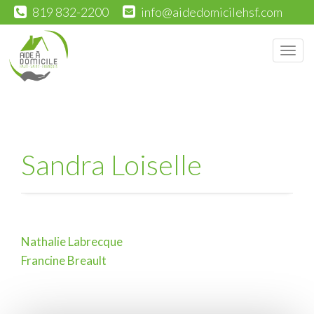
819 832-2200
info@aidedomicilehsf.com
Men
Sandra Loiselle
Nathalie Labrecque
Navigation
Francine Breault
de
l'article