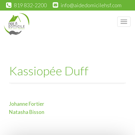
819 832-2200
info@aidedomicilehsf.com
Men
Kassiopée Duff
Johanne Fortier
Navigation
Natasha Bisson
de
l'article