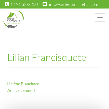
819 832-2200
info@aidedomicilehsf.com
Men
Lilian Francisquete
Hélène Blanchard
Navigation
Annick Leboeuf
de
l'article