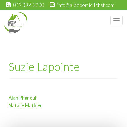
819 832-2200
info@aidedomicilehsf.com
Men
Suzie Lapointe
Alan Phaneuf
Navigation
Natalie Mathieu
de
l'article