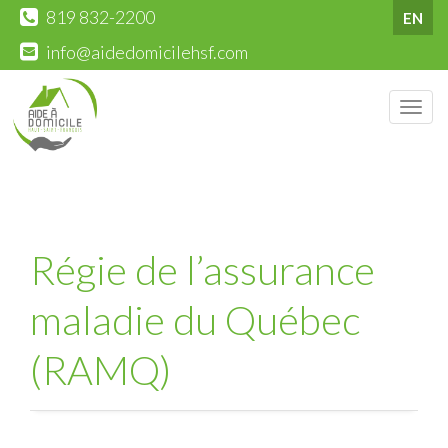
819 832-2200
EN
info@aidedomicilehsf.com
Men
Régie de l’assurance
maladie du Québec
(RAMQ)